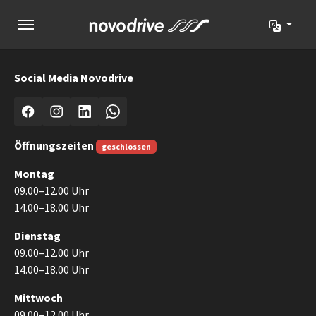
Zur Hauptnavigation springen
Zum Hauptinhalt springen
Zum Seitenfuß springen
Social Media Novodrive
Facebook
Instagram
LinkedIn
WhatsApp
Öffnungszeiten
geschlossen
Montag
09.00–12.00 Uhr
14.00–18.00 Uhr
Dienstag
09.00–12.00 Uhr
14.00–18.00 Uhr
Mittwoch
09.00–12.00 Uhr