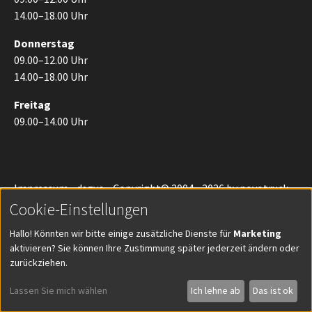
14.00–18.00 Uhr
Donnerstag
09.00–12.00 Uhr
14.00–18.00 Uhr
Freitag
09.00–14.00 Uhr
Impressum
-
dsgvo
- Copyright© 2004 - 2026 by novotruck
GmbH -
Cookie-Einstellungen
Cookie-Einstellungen
Hallo! Könnten wir bitte einige zusätzliche Dienste für
Marketing
aktivieren? Sie können Ihre Zustimmung später jederzeit ändern oder
zurückziehen.
Lassen Sie mich wählen
Ich lehne ab
Das ist ok