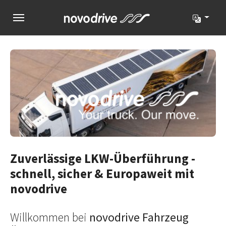
Zur Hauptnavigation springen
Zum Hauptinhalt springen
Zum Seitenfuß springen
Zuverlässige LKW-Überführung -
schnell, sicher & Europaweit mit
novodrive
Willkommen bei
novodrive Fahrzeug